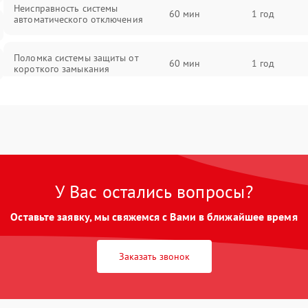
Неисправность системы
60 мин
1 год
автоматического отключения
Поломка системы защиты от
60 мин
1 год
короткого замыкания
Повреждение системы защиты от
60 мин
1 год
перегрева
Неисправность системы защиты от
60 мин
1 год
перенапряжения
У Вас остались вопросы?
Неисправность системы защиты от
60 мин
1 год
Оставьте заявку, мы свяжемся с Вами в ближайшее время
замыкания
Неисправность системы защиты от
Заказать звонок
60 мин
1 год
перегрева
Поломка системы защиты от