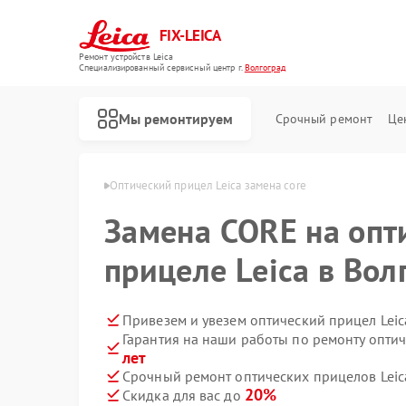
FIX-LEICA
Ремонт устройств Leica
Специализированный cервисный центр г.
Волгоград
Мы ремонтируем
Срочный ремонт
Це
 Leica в Волгограде
Оптический прицел Leica замена core
Замена CORE на опт
прицеле Leica в Вол
Ремонт цифровых биноклей Leica
Ремонт оптических нивелиров Leica
Привезем и увезем оптический прицел Leic
Гарантия на наши работы по ремонту опти
лет
Срочный ремонт оптических прицелов Leica
20%
Скидка для вас до