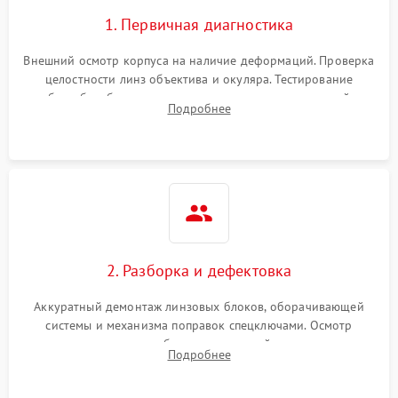
1. Первичная диагностика
Внешний осмотр корпуса на наличие деформаций. Проверка
целостности линз объектива и окуляра. Тестирование
работы барабанчиков ввода поправок, кольца отстройки
Подробнее
параллакса и зума. Выявление сколов, внутренних
загрязнений и нарушений герметичности.
2. Разборка и дефектовка
Аккуратный демонтаж линзовых блоков, оборачивающей
системы и механизма поправок спецключами. Осмотр
внутренних резьбовых соединений, пружин и
Подробнее
уплотнительных колец. Поиск причин люфта, смещения
точки попадания или заклинивания подвижных частей.