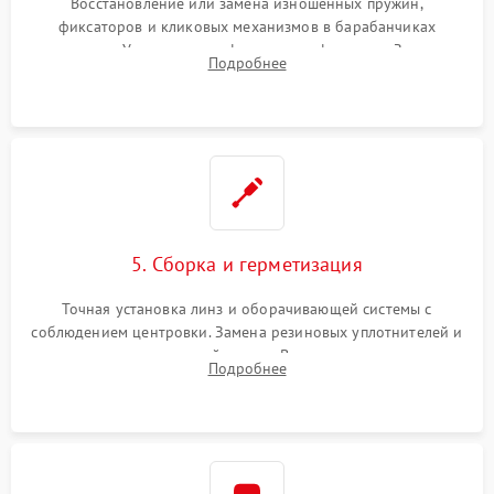
Восстановление или замена изношенных пружин,
фиксаторов и кликовых механизмов в барабанчиках
поправок. Устранение люфтов в трансфокаторе. Замена
Подробнее
поврежденных линз, разбитой сетки или восстановление
контактов в цепи подсветки прицельной марки.
5. Сборка и герметизация
Точная установка линз и оборачивающей системы с
соблюдением центровки. Замена резиновых уплотнителей и
нанесение влагозащитной смазки. Вакуумирование корпуса
Подробнее
и заполнение его осушенным азотом или аргоном для
защиты линз от внутреннего запотевания.