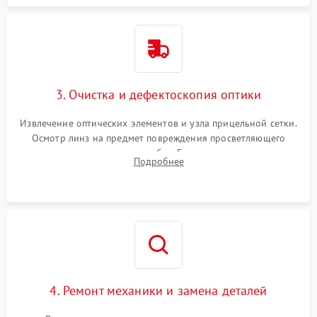
3. Очистка и дефектоскопия оптики
Извлечение оптических элементов и узла прицельной сетки.
Осмотр линз на предмет повреждения просветляющего
покрытия или появления грибка. Бережная очистка стекол
Подробнее
спецрастворами. Проверка целостности гравированной
сетки и модуля ее подсветки.
4. Ремонт механики и замена деталей