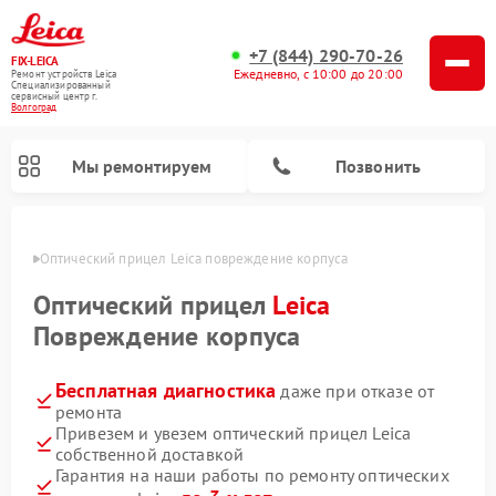
+7 (844) 290-70-26
FIX-LEICA
Ежедневно, с 10:00 до 20:00
Ремонт устройств Leica
Специализированный
cервисный центр г.
Волгоград
Мы ремонтируем
Позвонить
граде
Оптический прицел Leica повреждение корпуса
Оптический прицел
Leica
Повреждение корпуса
Бесплатная диагностика
даже при отказе от
Ремонт цифровых биноклей Leica
Ремонт оптических нивелиров Leica
ремонта
Привезем и увезем оптический прицел Leica
собственной доставкой
Гарантия на наши работы по ремонту оптических