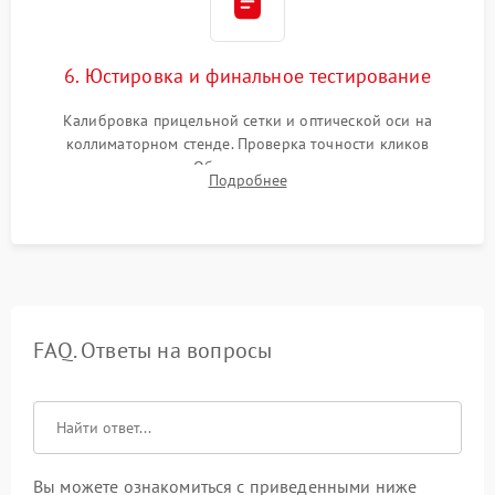
6. Юстировка и финальное тестирование
Калибровка прицельной сетки и оптической оси на
коллиматорном стенде. Проверка точности кликов
механизма поправок. Обязательное испытание прицела на
Подробнее
ударном стенде для проверки устойчивости к отдаче и
гарантии сохранения точки пристрелки.
FAQ. Ответы на вопросы
Вы можете ознакомиться с приведенными ниже