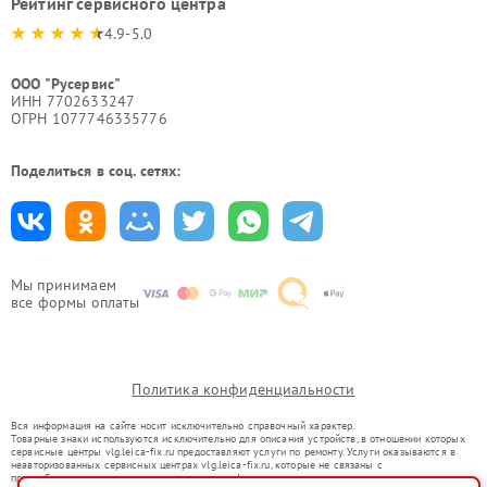
Рейтинг сервисного центра
4.9-5.0
ООО "Русервис"
ИНН 7702633247
ОГРН 1077746335776
Поделиться в соц. сетях:
Мы принимаем
все формы оплаты
Политика конфиденциальности
Вся информация на сайте носит исключительно справочный характер.
Товарные знаки используются исключительно для описания устройств, в отношении которых
сервисные центры vlg.leica-fix.ru предоставляют услуги по ремонту. Услуги оказываются в
неавторизованных сервисных центрах vlg.leica-fix.ru, которые не связаны с
правообладателями товарных знаков или их официальными представителями.