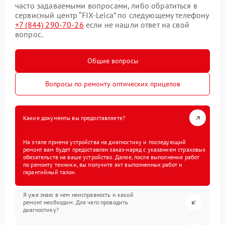
часто задаваемыми вопросами, либо обратиться в
сервисный центр “FIX-Leica” по следующему телефону
+7 (844) 290-70-26
если не нашли ответ на свой
вопрос.
Общие вопросы
Вопросы по ремонту оптических прицелов
Какие документы вы предоставляете?
На этапе приема устройства на диагностику и последующий
ремонт вам будет предоставлен заказ-наряд с указанием страховых
обязательств на ваше устройство. Далее, после выполнения работ
по ремонту техники, вы получите акт выполненных работ и
гарантийный талон.
Я уже знаю в чем неисправность и какой
ремонт необходим. Для чего проводить
диагностику?