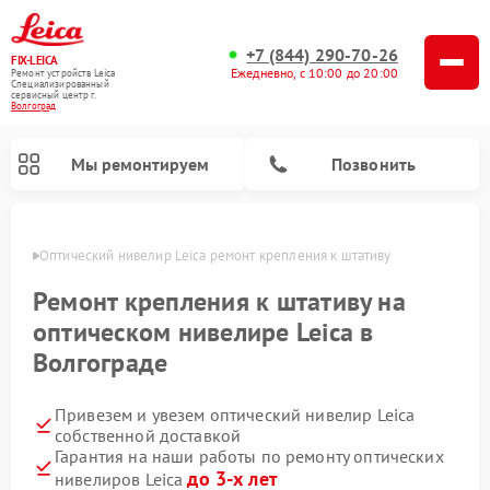
+7 (844) 290-70-26
FIX-LEICA
Ежедневно, с 10:00 до 20:00
Ремонт устройств Leica
Специализированный
cервисный центр г.
Волгоград
Мы ремонтируем
Позвонить
граде
Оптический нивелир Leica ремонт крепления к штативу
Ремонт крепления к штативу на
оптическом нивелире Leica в
Волгограде
Ремонт цифровых биноклей Leica
Ремонт оптических прицелов Leica
Привезем и увезем оптический нивелир Leica
собственной доставкой
Гарантия на наши работы по ремонту оптических
до 3-х лет
нивелиров Leica