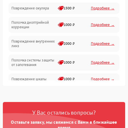
Повреждение окуляра
1500 ₽
Подробнее →
Электроника
Поломка диоптрийной
Аксессуары
1000 ₽
Подробнее →
коррекции
Повреждение внутренних
2000 ₽
Подробнее →
линз
Поломка системы защиты
1000 ₽
Подробнее →
от запотевания
Повреждение шкалы
1000 ₽
Подробнее →
Плохая видимость шкалы
1800 ₽
Подробнее →
Запотевание линз
3000 ₽
Подробнее →
У Вас остались вопросы?
Оставьте заявку, мы свяжемся с Вами в ближайшее
Царапины на линзах
2500 ₽
Подробнее →
время