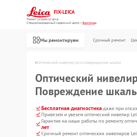
FIX-LEICA
Ремонт устройств Leica
Специализированный cервисный центр г.
Волгоград
Мы ремонтируем
Срочный ремонт
Це
 Leica в Волгограде
Оптический нивелир Leica повреждение шкалы
Оптический нивели
Повреждение шкал
Ремонт цифровых биноклей Leica
Ремонт оптических прицелов Leica
Бесплатная диагностика
даже при отказ
Привезем и увезем оптический нивелир Lei
Гарантия на наши работы по ремонту опти
лет
Срочный ремонт оптических нивелиров Leic