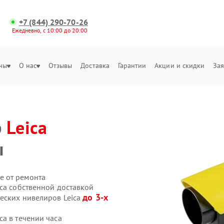
+7 (844) 290-70-26
Ежедневно, с 10:00 до 20:00
ны
О нас
Отзывы
Доставка
Гарантии
Акции и скидки
Зая
р
Leica
ы
е от ремонта
ca собственной доставкой
до 3-х
ческих нивелиров Leica
a в течении часа