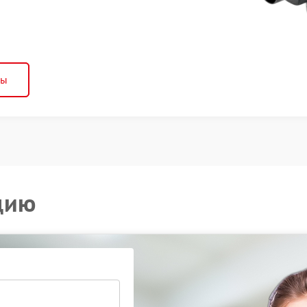
ны
цию