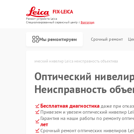
FIX-LEICA
Ремонт устройств Leica
Специализированный cервисный центр г.
Волгоград
Мы ремонтируем
Срочный ремонт
Це
ca в Волгограде
Оптический нивелир Leica неисправность объектива
Оптический нивели
Неисправность объе
Ремонт цифровых биноклей Leica
Ремонт оптических прицелов Leica
Бесплатная диагностика
даже при отказ
Привезем и увезем оптический нивелир Lei
Гарантия на наши работы по ремонту опти
лет
Срочный ремонт оптических нивелиров Leic