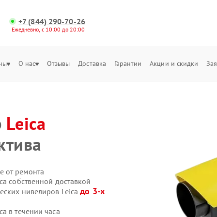
+7 (844) 290-70-26
Ежедневно, с 10:00 до 20:00
ны
О нас
Отзывы
Доставка
Гарантии
Акции и скидки
Зая
р
Leica
ктива
е от ремонта
ca собственной доставкой
до 3-х
ческих нивелиров Leica
a в течении часа