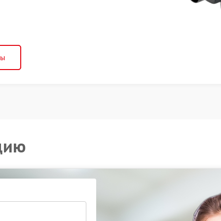
ны
цию