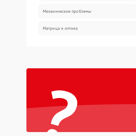
Механические проблемы
Матрица и оптика
Питание и питание цепей
Проблемы с картами памяти
?
Объективы
Программные сбои
Коммуникации и интерфейсы