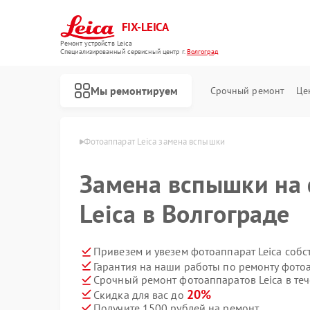
FIX-LEICA
Ремонт устройств Leica
Специализированный cервисный центр г.
Волгоград
Мы ремонтируем
Срочный ремонт
Це
 Leica в Волгограде
Фотоаппарат Leica замена вспышки
Замена вспышки на
Leica в Волгограде
Ремонт цифровых биноклей Leica
Ремонт оптических прицелов Leica
Ремонт оптических нивелиров Leica
Привезем и увезем фотоаппарат Leica собс
Гарантия на наши работы по ремонту фото
Срочный ремонт фотоаппаратов Leica в теч
20%
Скидка для вас до
Получите 1500 рублей на ремонт