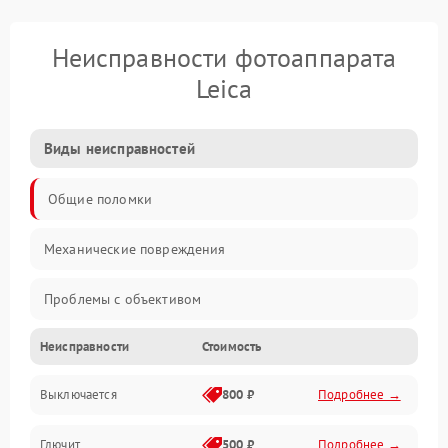
Неисправности фотоаппарата
Leica
Виды неисправностей
Общие поломки
Механические повреждения
Проблемы с объективом
Неисправности
Стоимость
Электронные ошибки
Выключается
800 ₽
Подробнее →
Механические проблемы
Глючит
500 ₽
Подробнее →