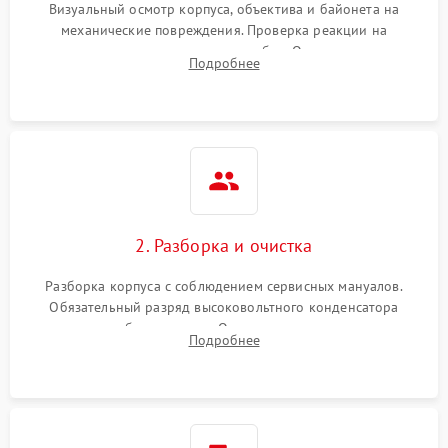
Визуальный осмотр корпуса, объектива и байонета на
механические повреждения. Проверка реакции на
включение, считывание кодов ошибок. Оценка состояния
Подробнее
матрицы и затвора, проверка работы автофокуса и вспышки.
2. Разборка и очистка
Разборка корпуса с соблюдением сервисных мануалов.
Обязательный разряд высоковольтного конденсатора
вспышки для безопасности. Очистка внутренних узлов от
Подробнее
пыли, песка и следов влаги с помощью спецсредств.