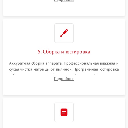
автофокуса. Восстановление геометрии тубуса объектива
при заклинивании.
5. Сборка и юстировка
Аккуратная сборка аппарата. Профессиональная влажная и
сухая чистка матрицы от пылинок. Программная юстировка
рабочего отрезка, калибровка автофокуса, стабилизатора и
Подробнее
экспозамера с помощью сервисного ПО.