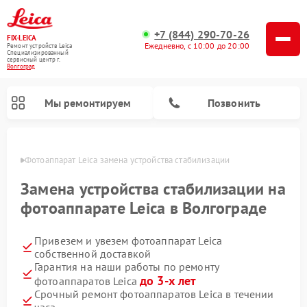
+7 (844) 290-70-26
FIX-LEICA
Ежедневно, с 10:00 до 20:00
Ремонт устройств Leica
Специализированный
cервисный центр г.
Волгоград
Мы ремонтируем
Позвонить
граде
Фотоаппарат Leica замена устройства стабилизации
Замена устройства стабилизации на
фотоаппарате Leica в Волгограде
Привезем и увезем фотоаппарат Leica
Ремонт оптических нивелиров Leica
Ремонт цифровых биноклей Leica
Ремонт оптических прицелов Leica
собственной доставкой
Гарантия на наши работы по ремонту
до 3-х лет
фотоаппаратов Leica
Срочный ремонт фотоаппаратов Leica в течении