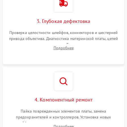
3. Глубокая дефектовка
Проверка целостности шлейфов, коннекторов и шестерней
привода объектива. Диагностика материнской платы, цепей
питания и картоприемника. Тестирование механизма
Подробнее
затвора и блока внутрикамерной стабилизации.
4. Компонентный ремонт
Пайка поврежденных элементов платы, замена
предохранителей и контроллеров. Установка новых
шлейфов, дисплея, механизма затвора или двигателя
Подробнее