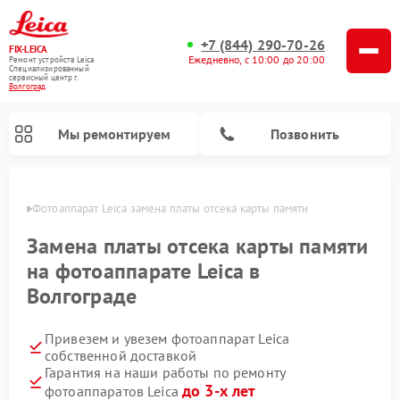
+7 (844) 290-70-26
FIX-LEICA
Ежедневно, с 10:00 до 20:00
Ремонт устройств Leica
Специализированный
cервисный центр г.
Волгоград
Мы ремонтируем
Позвонить
граде
Фотоаппарат Leica замена платы отсека карты памяти
Замена платы отсека карты памяти
на фотоаппарате Leica в
Волгограде
Ремонт оптических нивелиров Leica
Ремонт цифровых биноклей Leica
Ремонт оптических прицелов Leica
Привезем и увезем фотоаппарат Leica
собственной доставкой
Гарантия на наши работы по ремонту
до 3-х лет
фотоаппаратов Leica