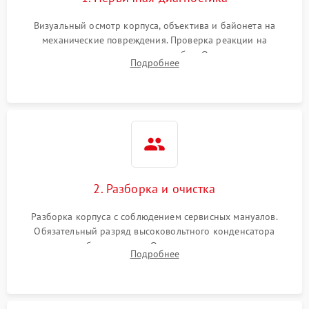
Визуальный осмотр корпуса, объектива и байонета на
механические повреждения. Проверка реакции на
включение, считывание кодов ошибок. Оценка состояния
Подробнее
матрицы и затвора, проверка работы автофокуса и вспышки.
2. Разборка и очистка
Разборка корпуса с соблюдением сервисных мануалов.
Обязательный разряд высоковольтного конденсатора
вспышки для безопасности. Очистка внутренних узлов от
Подробнее
пыли, песка и следов влаги с помощью спецсредств.