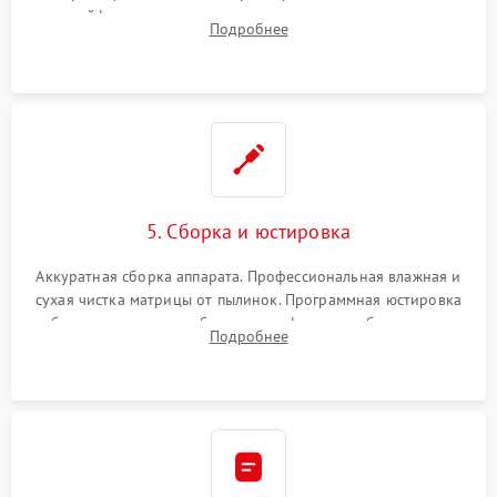
шлейфов, дисплея, механизма затвора или двигателя
Подробнее
автофокуса. Восстановление геометрии тубуса объектива
при заклинивании.
5. Сборка и юстировка
Аккуратная сборка аппарата. Профессиональная влажная и
сухая чистка матрицы от пылинок. Программная юстировка
рабочего отрезка, калибровка автофокуса, стабилизатора и
Подробнее
экспозамера с помощью сервисного ПО.