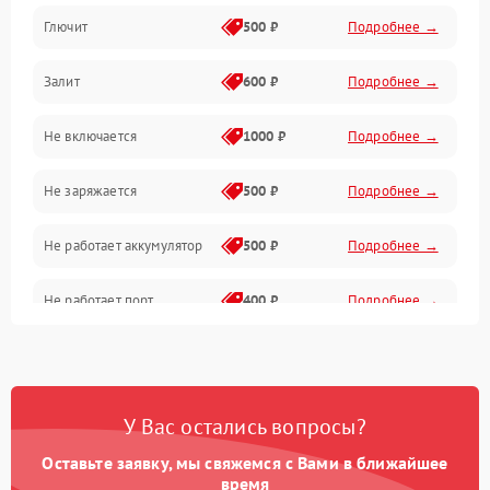
Глючит
500 ₽
Подробнее →
Матрица и оптика
Залит
600 ₽
Подробнее →
Питание и питание цепей
Не включается
1000 ₽
Подробнее →
Проблемы с картами памяти
Не заряжается
500 ₽
Подробнее →
Объективы
Не работает аккумулятор
500 ₽
Подробнее →
Программные сбои
Не работает порт
400 ₽
Подробнее →
Коммуникации и интерфейсы
Сломана матрица
800 ₽
Подробнее →
У Вас остались вопросы?
Оставьте заявку, мы свяжемся с Вами в ближайшее
время