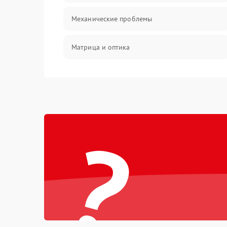
Механические проблемы
Матрица и оптика
Питание и питание цепей
Проблемы с картами памяти
?
Объективы
Программные сбои
Коммуникации и интерфейсы