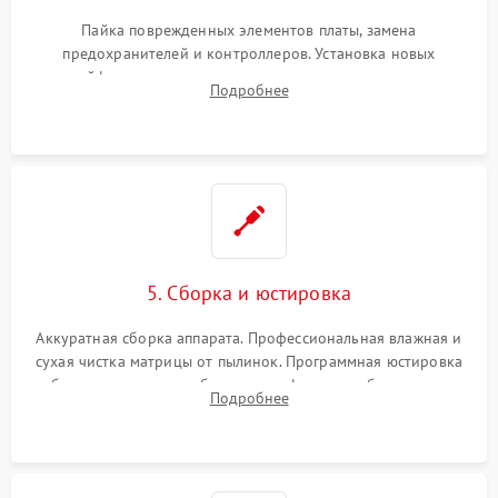
Пайка поврежденных элементов платы, замена
предохранителей и контроллеров. Установка новых
шлейфов, дисплея, механизма затвора или двигателя
Подробнее
автофокуса. Восстановление геометрии тубуса объектива
при заклинивании.
5. Сборка и юстировка
Аккуратная сборка аппарата. Профессиональная влажная и
сухая чистка матрицы от пылинок. Программная юстировка
рабочего отрезка, калибровка автофокуса, стабилизатора и
Подробнее
экспозамера с помощью сервисного ПО.