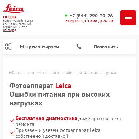
+7 (844) 290-70-26
FIX-LEICA
Ежедневно, с 10:00 до 20:00
Ремонт устройств Leica
Специализированный
cервисный центр г.
Волгоград
Мы ремонтируем
Позвонить
граде
Фотоаппарат Leica ошибки питания при высоких нагрузках
Фотоаппарат
Leica
Ошибки питания при высоких
нагрузках
Ремонт оптических нивелиров Leica
Ремонт цифровых биноклей Leica
Ремонт оптических прицелов Leica
Бесплатная диагностика
даже при отказе от
ремонта
Привезем и увезем фотоаппарат Leica
собственной доставкой