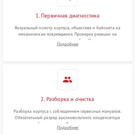
1. Первичная диагностика
Визуальный осмотр корпуса, объектива и байонета на
механические повреждения. Проверка реакции на
включение, считывание кодов ошибок. Оценка состояния
Подробнее
матрицы и затвора, проверка работы автофокуса и вспышки.
2. Разборка и очистка
Разборка корпуса с соблюдением сервисных мануалов.
Обязательный разряд высоковольтного конденсатора
вспышки для безопасности. Очистка внутренних узлов от
Подробнее
пыли, песка и следов влаги с помощью спецсредств.