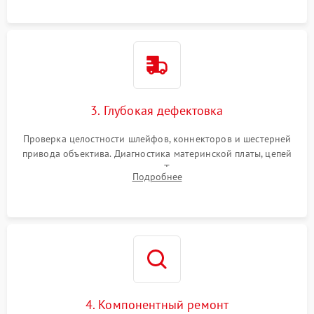
3. Глубокая дефектовка
Проверка целостности шлейфов, коннекторов и шестерней
привода объектива. Диагностика материнской платы, цепей
питания и картоприемника. Тестирование механизма
Подробнее
затвора и блока внутрикамерной стабилизации.
4. Компонентный ремонт