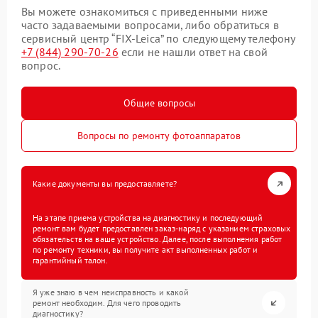
Вы можете ознакомиться с приведенными ниже
часто задаваемыми вопросами, либо обратиться в
сервисный центр “FIX-Leica” по следующему телефону
+7 (844) 290-70-26
если не нашли ответ на свой
вопрос.
Общие вопросы
Вопросы по ремонту фотоаппаратов
Какие документы вы предоставляете?
На этапе приема устройства на диагностику и последующий
ремонт вам будет предоставлен заказ-наряд с указанием страховых
обязательств на ваше устройство. Далее, после выполнения работ
по ремонту техники, вы получите акт выполненных работ и
гарантийный талон.
Я уже знаю в чем неисправность и какой
ремонт необходим. Для чего проводить
диагностику?