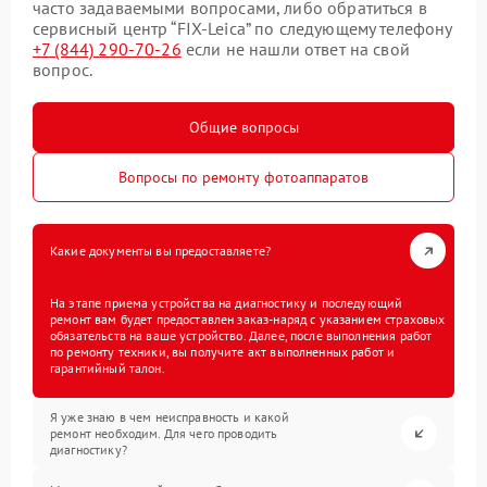
часто задаваемыми вопросами, либо обратиться в
сервисный центр “FIX-Leica” по следующему телефону
+7 (844) 290-70-26
если не нашли ответ на свой
вопрос.
Общие вопросы
Вопросы по ремонту фотоаппаратов
Какие документы вы предоставляете?
На этапе приема устройства на диагностику и последующий
ремонт вам будет предоставлен заказ-наряд с указанием страховых
обязательств на ваше устройство. Далее, после выполнения работ
по ремонту техники, вы получите акт выполненных работ и
гарантийный талон.
Я уже знаю в чем неисправность и какой
ремонт необходим. Для чего проводить
диагностику?