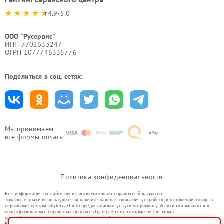
4.9-5.0
ООО "Русервис"
ИНН 7702633247
ОГРН 1077746335776
Поделиться в соц. сетях:
Мы принимаем
все формы оплаты
Политика конфиденциальности
Вся информация на сайте носит исключительно справочный характер.
Товарные знаки используются исключительно для описания устройств, в отношении которых
сервисные центры vlg.leica-fix.ru предоставляют услуги по ремонту. Услуги оказываются в
неавторизованных сервисных центрах vlg.leica-fix.ru, которые не связаны с
правообладателями товарных знаков или их официальными представителями.
Ремонт осуществляется для устройств, уже введенных в гражданский оборот в соответствии