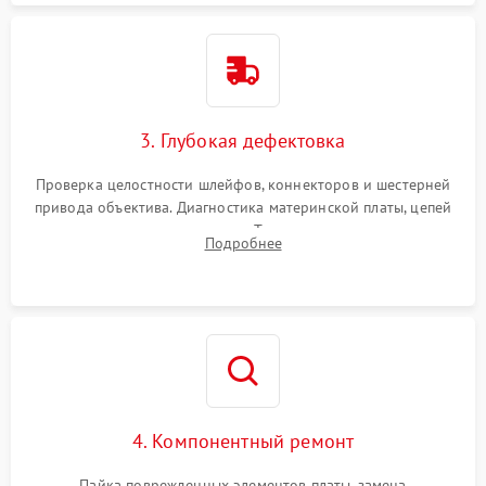
3. Глубокая дефектовка
Проверка целостности шлейфов, коннекторов и шестерней
привода объектива. Диагностика материнской платы, цепей
питания и картоприемника. Тестирование механизма
Подробнее
затвора и блока внутрикамерной стабилизации.
4. Компонентный ремонт
Пайка поврежденных элементов платы, замена