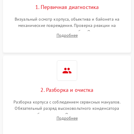
1. Первичная диагностика
Визуальный осмотр корпуса, объектива и байонета на
механические повреждения. Проверка реакции на
включение, считывание кодов ошибок. Оценка состояния
Подробнее
матрицы и затвора, проверка работы автофокуса и вспышки.
2. Разборка и очистка
Разборка корпуса с соблюдением сервисных мануалов.
Обязательный разряд высоковольтного конденсатора
вспышки для безопасности. Очистка внутренних узлов от
Подробнее
пыли, песка и следов влаги с помощью спецсредств.