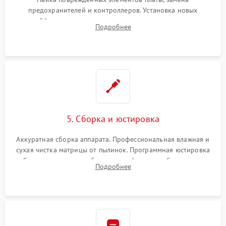
предохранителей и контроллеров. Установка новых
шлейфов, дисплея, механизма затвора или двигателя
Подробнее
автофокуса. Восстановление геометрии тубуса объектива
при заклинивании.
5. Сборка и юстировка
Аккуратная сборка аппарата. Профессиональная влажная и
сухая чистка матрицы от пылинок. Программная юстировка
рабочего отрезка, калибровка автофокуса, стабилизатора и
Подробнее
экспозамера с помощью сервисного ПО.