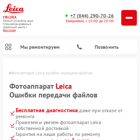
+7 (844) 290-70-26
FIX-LEICA
Ежедневно, с 10:00 до 20:00
Ремонт устройств Leica
Специализированный
cервисный центр г.
Волгоград
Мы ремонтируем
Позвонить
граде
Фотоаппарат Leica ошибки передачи файлов
Фотоаппарат
Leica
Ошибки передачи файлов
Бесплатная диагностика
даже при отказе от
Ремонт оптических нивелиров Leica
Ремонт цифровых биноклей Leica
Ремонт оптических прицелов Leica
ремонта
Привезем и увезем фотоаппарат Leica
собственной доставкой
Гарантия на наши работы по ремонту