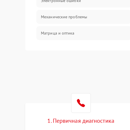
Электронные ошибки
Механические проблемы
Матрица и оптика
Питание и питание цепей
Проблемы с картами памяти
Объективы
Программные сбои
Коммуникации и интерфейсы
1. Первичная диагностика