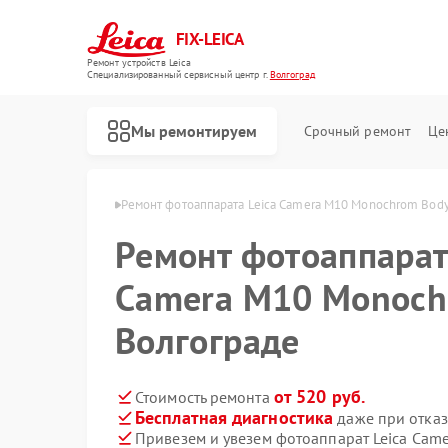
FIX-LEICA
Ремонт устройств Leica
Специализированный cервисный центр г.
Волгоград
Мы ремонтируем
Срочный ремонт
Це
 Leica в Волгограде
Ремонт фотоаппарата Leica Camera M10 Monochrom Body
Ремонт фотоаппарат
Camera M10 Monoch
Волгограде
Ремонт цифровых биноклей Leica
Ремонт оптических прицелов Leica
Ремонт оптических нивелиров Leica
от 520 руб.
Стоимость ремонта
Бесплатная диагностика
даже при отказ
Привезем и увезем фотоаппарат Leica Cam