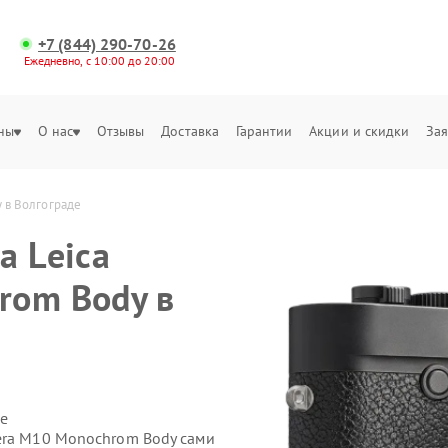
+7 (844) 290-70-26
Ежедневно, с 10:00 до 20:00
ны
О нас
Отзывы
Доставка
Гарантии
Акции и скидки
Зая
 в Волгограде
а Leica
rom Body в
е
era M10 Monochrom Body сами