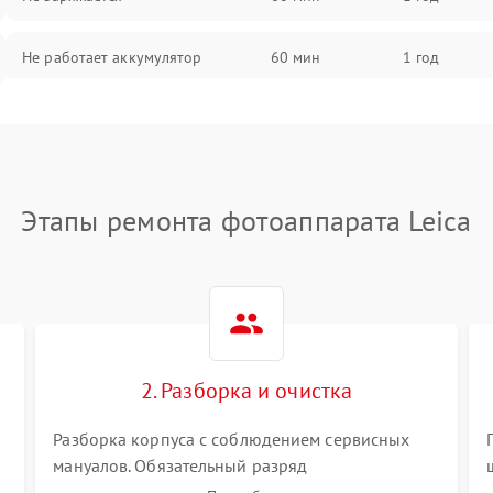
Не работает аккумулятор
60 мин
1 год
Не работает порт
60 мин
1 год
Сломана матрица
60 мин
1 год
Этапы ремонта фотоаппарата Leica
2. Разборка и очистка
Разборка корпуса с соблюдением сервисных
мануалов. Обязательный разряд
высоковольтного конденсатора вспышки для