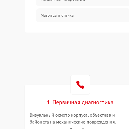
Матрица и оптика
Питание и питание цепей
Проблемы с картами памяти
Объективы
Программные сбои
Коммуникации и интерфейсы
1. Первичная диагностика
Визуальный осмотр корпуса, объектива и
байонета на механические повреждения.
Проверка реакции на включение, считывание