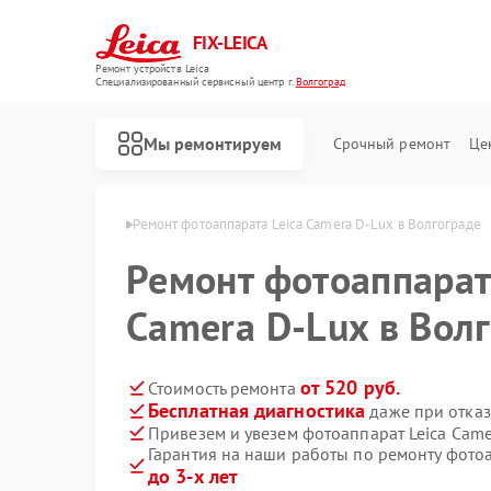
FIX-LEICA
Ремонт устройств Leica
Специализированный cервисный центр г.
Волгоград
Мы ремонтируем
Срочный ремонт
Це
 Leica в Волгограде
Ремонт фотоаппарата Leica Camera D-Lux в Волгограде
Ремонт фотоаппарат
Camera D-Lux в Вол
Ремонт цифровых биноклей Leica
Ремонт оптических прицелов Leica
Ремонт оптических нивелиров Leica
от 520 руб.
Стоимость ремонта
Бесплатная диагностика
даже при отказ
Привезем и увезем фотоаппарат Leica Came
Гарантия на наши работы по ремонту фотоа
до 3-х лет