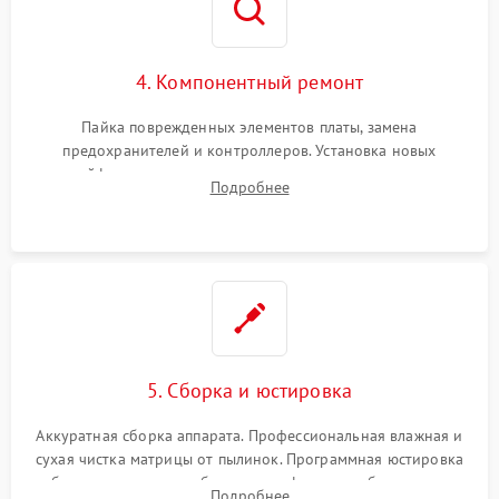
4. Компонентный ремонт
Пайка поврежденных элементов платы, замена
предохранителей и контроллеров. Установка новых
шлейфов, дисплея, механизма затвора или двигателя
Подробнее
автофокуса. Восстановление геометрии тубуса объектива
при заклинивании.
5. Сборка и юстировка
Аккуратная сборка аппарата. Профессиональная влажная и
сухая чистка матрицы от пылинок. Программная юстировка
рабочего отрезка, калибровка автофокуса, стабилизатора и
Подробнее