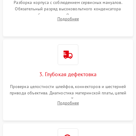
Разборка корпуса с соблюдением сервисных мануалов.
Обязательный разряд высоковольтного конденсатора
вспышки для безопасности. Очистка внутренних узлов от
Подробнее
пыли, песка и следов влаги с помощью спецсредств.
3. Глубокая дефектовка
Проверка целостности шлейфов, коннекторов и шестерней
привода объектива. Диагностика материнской платы, цепей
питания и картоприемника. Тестирование механизма
Подробнее
затвора и блока внутрикамерной стабилизации.