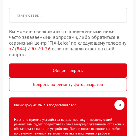
Вы можете ознакомиться с приведенными ниже
часто задаваемыми вопросами, либо обратиться в
сервисный центр “FIX-Leica” по следующему телефону
+7 (844) 290-70-26
если не нашли ответ на свой
вопрос.
Общие вопросы
Вопросы по ремонту фотоаппаратов
Какие документы вы предоставляете?
На этапе приема устройства на диагностику и последующий
ремонт вам будет предоставлен заказ-наряд с указанием страховых
обязательств на ваше устройство. Далее, после выполнения работ
по ремонту техники, вы получите акт выполненных работ и