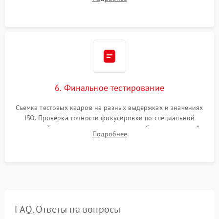
экспозамера с помощью сервисного ПО.
6. Финальное тестирование
Съемка тестовых кадров на разных выдержках и значениях
ISO. Проверка точности фокусировки по специальной
мишени. Тест записи на карту памяти, работы встроенной
Подробнее
вспышки, микрофона и всех кнопок управления.
FAQ. Ответы на вопросы