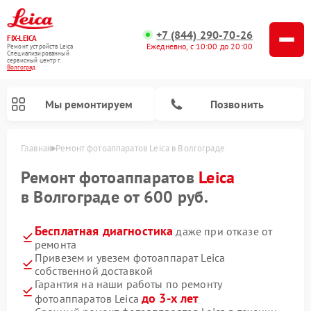
+7 (844) 290-70-26
FIX-LEICA
Ежедневно, с 10:00 до 20:00
Ремонт устройств Leica
Специализированный
cервисный центр г.
Волгоград
Мы ремонтируем
Позвонить
Главная
Ремонт фотоаппаратов Leica в Волгограде
Ремонт фотоаппаратов
Leica
в Волгограде от 600 руб.
Бесплатная диагностика
даже при отказе от
ремонта
Ремонт оптических нивелиров Leica
Ремонт цифровых биноклей Leica
Ремонт оптических прицелов Leica
Привезем и увезем фотоаппарат Leica
собственной доставкой
Гарантия на наши работы по ремонту
до 3-х лет
фотоаппаратов Leica