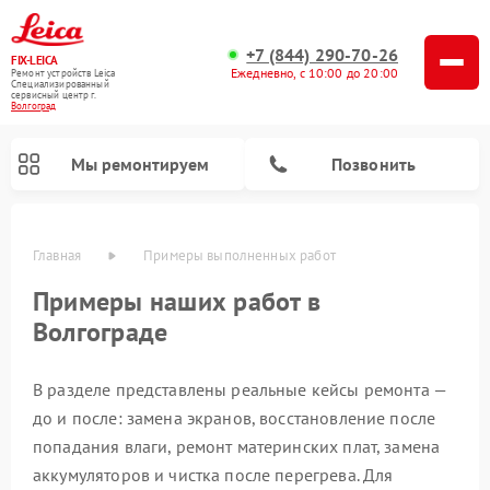
+7 (844) 290-70-26
FIX-LEICA
Ежедневно, с 10:00 до 20:00
Ремонт устройств Leica
Специализированный
cервисный центр г.
Волгоград
Мы ремонтируем
Позвонить
Главная
Примеры выполненных работ
Примеры наших работ в
Волгограде
В разделе представлены реальные кейсы ремонта —
Ремонт цифровых биноклей Leica
Ремонт оптических прицелов Leica
Ремонт оптических нивелиров Leica
до и после: замена экранов, восстановление после
попадания влаги, ремонт материнских плат, замена
аккумуляторов и чистка после перегрева. Для