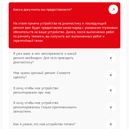
Какие документы вы предоставляете?
На этапе приема устройства на диагностику и последующий
ремонт вам будет предоставлен заказ-наряд с указанием страховых
обязательств на ваше устройство. Далее, после выполнения работ
по ремонту техники, вы получите акт выполненных работ и
гарантийный талон.
Я уже знаю в чем неисправность и какой
ремонт необходим. Для чего проводить
диагностику?
Мне нужен срочный ремонт. Сможете
сделать?
Я хочу, чтобы мое устройство
ремонтировали при мне.
Я хочу, чтобы мое устройство
ремонтировалось только оригинальными
запчастями.
Как я узнаю, что мое устройство готово?