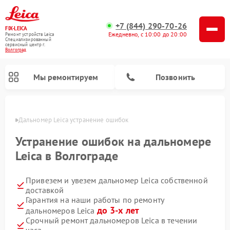
+7 (844) 290-70-26
FIX-LEICA
Ежедневно, с 10:00 до 20:00
Ремонт устройств Leica
Специализированный
cервисный центр г.
Волгоград
Мы ремонтируем
Позвонить
граде
Дальномер Leica устранение ошибок
Устранение ошибок на дальномере
Leica в Волгограде
Привезем и увезем дальномер Leica собственной
Ремонт цифровых биноклей Leica
Ремонт оптических нивелиров Leica
Ремонт оптических прицелов Leica
доставкой
Гарантия на наши работы по ремонту
до 3-х лет
дальномеров Leica
Срочный ремонт дальномеров Leica в течении