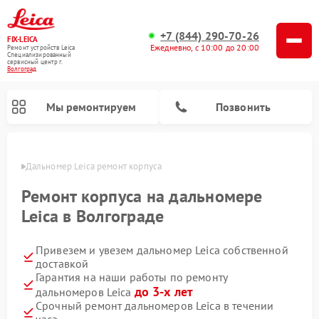
+7 (844) 290-70-26
FIX-LEICA
Ежедневно, с 10:00 до 20:00
Ремонт устройств Leica
Специализированный
cервисный центр г.
Волгоград
Мы ремонтируем
Позвонить
граде
Дальномер Leica ремонт корпуса
Ремонт корпуса на дальномере
Leica в Волгограде
Привезем и увезем дальномер Leica собственной
Ремонт цифровых биноклей Leica
Ремонт оптических нивелиров Leica
Ремонт оптических прицелов Leica
доставкой
Гарантия на наши работы по ремонту
до 3-х лет
дальномеров Leica
Срочный ремонт дальномеров Leica в течении