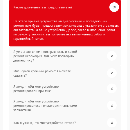
Какие документы вы предоставляете?
На этапе приема устройства на диагностику и последующий
ремонт вам будет предоставлен заказ-наряд с указанием страховых
обязательств на ваше устройство. Далее, после выполнения работ
по ремонту техники, вы получите акт выполненных работ и
гарантийный талон.
Я уже знаю в чем неисправность и какой
ремонт необходим. Для чего проводить
диагностику?
Мне нужен срочный ремонт. Сможете
сделать?
Я хочу, чтобы мое устройство
ремонтировали при мне.
Я хочу, чтобы мое устройство
ремонтировалось только оригинальными
запчастями.
Как я узнаю, что мое устройство готово?